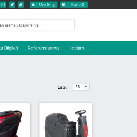
Üye Girişi
Kayıt Ol
 Bilgileri
Referanslarımız
İletişim
Liste:
36