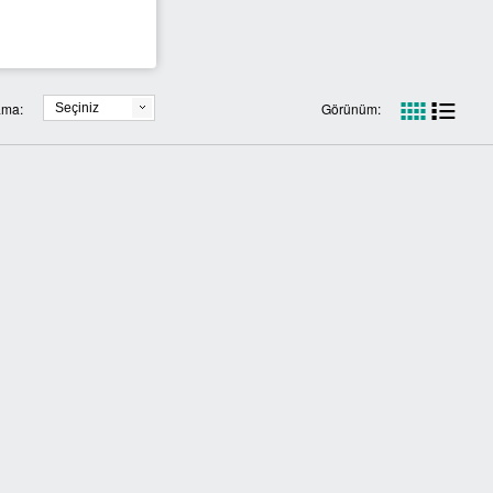
ama:
Görünüm:
Seçiniz
YENİ
YENİ
Atık
Sigaralık 280A
Siyah
oplama Konteynerı 770 Litre
Ayaklı Küllük
Yıkanabilir