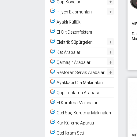
+
Çöp Kovaları
+
Hijyen Ekipmanları
Ayaklı Küllük
VI
El Cilt Dezenfektanı
Dar
Ma
+
Elektrik Süpürgeleri
+
Kat Arabaları
+
Çamaşır Arabaları
+
Restoran Servis Arabaları
Ayakkabı Cila Makinaları
Çöp Toplama Arabası
El Kurutma Makinaları
Otel Saç Kurutma Makinaları
Kar Küreme Aparatı
Otel İkram Seti
VI