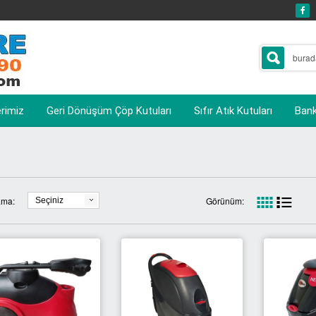
erimiz
Geri Dönüşüm Çöp Kutuları
Sıfır Atık Kutuları
Banka
ama:
Görünüm:
Seçiniz