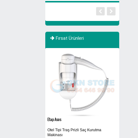
Fırsat Ürünleri
Etap Asos
HUSQVARNA 1
Otel Tipi Traş Prizli Saç Kurutma
 Makinası
Yaprak Topl
Makinası