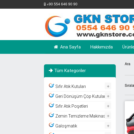
+90 554 646 90 90
Ana Sayfa
Hakkımızda
Ürünl
Ara
Tüm Kategoriler
+
Sıral
Sıfır Atık Kutuları
+
Geri Dönüşüm Çöp Kutuları
+
Sıfır Atık Poşetleri
+
Zemin Temizleme Makinası
+
Galoşmatik