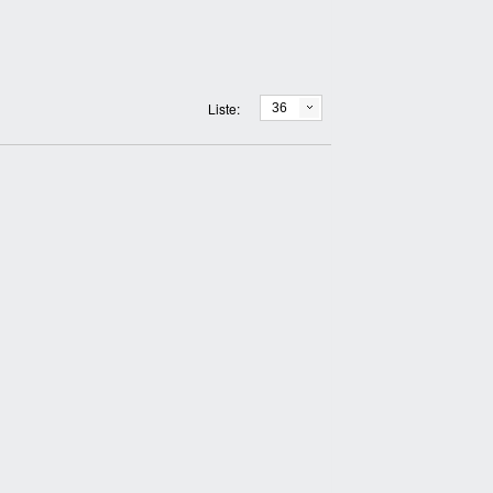
Liste:
36
YENİ
YENİ
Atık Fıçısı 30 Litre
 Maske
Atık Yağ Kutusu