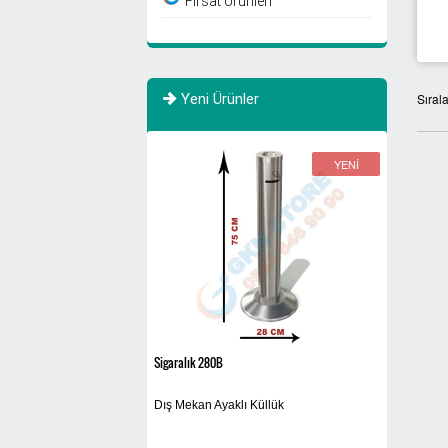
Fırsat Ürünleri
Yeni Ürünler
Sıral
YENİ
YENİ
tre
Sigaralık 280B
770 Litre Evsel 
Sıfır Atık T
usu
Dış Mekan Ayaklı Küllük
Evsel Atık