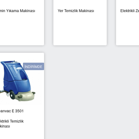
min Yıkama Makinası
Yer Temizlik Makinası
Elektrikli 
İNDİRİMDE
eanvac E 3501
ktrikli Temizlik
kinası