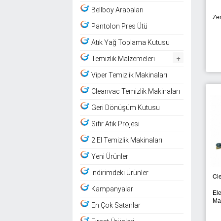
Bellboy Arabaları
Ze
Pantolon Pres Ütü
Atık Yağ Toplama Kutusu
+
Temizlik Malzemeleri
Viper Temizlik Makinaları
Cleanvac Temizlik Makinaları
Geri Dönüşüm Kutusu
Sıfır Atık Projesi
2.El Temizlik Makinaları
Yeni Ürünler
İndirimdeki Ürünler
Cl
Kampanyalar
Ele
Ma
En Çok Satanlar