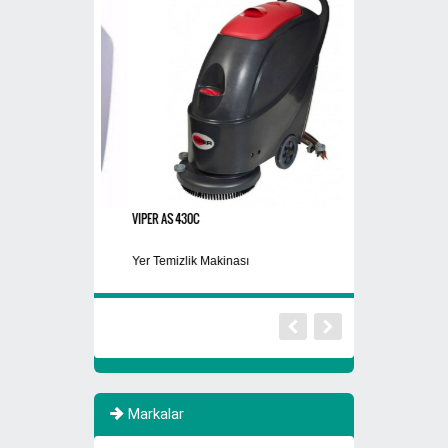
VIPER AS 430C
30 Kg
Makinası
Yer Temizlik Makinası
Bulaşık Makina Par
Markalar