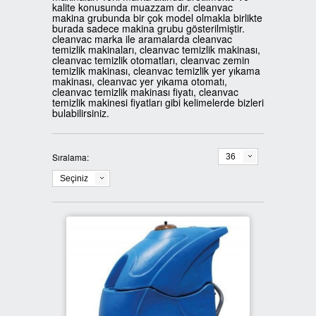
kalite konusunda muazzam dır. cleanvac
makina grubunda bir çok model olmakla birlikte
burada sadece makina grubu gösterilmiştir.
3LÜ GERİ DÖNÜŞÜM KUTULARI
İKİLİ SIFIR ATIK KUTULARI
BANKA BİLGİLERİ
cleanvac marka ile aramalarda cleanvac
temizlik makinaları, cleanvac temizlik makinası,
cleanvac temizlik otomatları, cleanvac zemin
4LÜ GERİ DÖNÜŞÜM KUTULARI
ÜÇLÜ SIFIR ATIK KUTULARI
REFERANSLARIMIZ
temizlik makinası, cleanvac temizlik yer yıkama
makinası, cleanvac yer yıkama otomatı,
cleanvac temizlik makinası fiyatı, cleanvac
BOYALI GERİ DÖNÜŞÜM
DÖRTLÜ SIFIR ATIK KUTULARI
İLETİŞİM
temizlik makinesi fiyatları gibi kelimelerde bizleri
bulabilirsiniz.
KUTULARI
DÖNER KAPAK SIFIR ATIK
METAL GERİ DÖNÜŞÜM
KUTULARI
Sıralama:
36
KUTULARI
Seçiniz
ATIK KUTUSU FİYATLARI
PLASTİK GERİ DÖNÜŞÜM
KUTULARI
AHŞAP SIFIR ATIK KUTULARI
ATIK KUTULARI
PEDALLI SIFIR ATIK KUTULARI