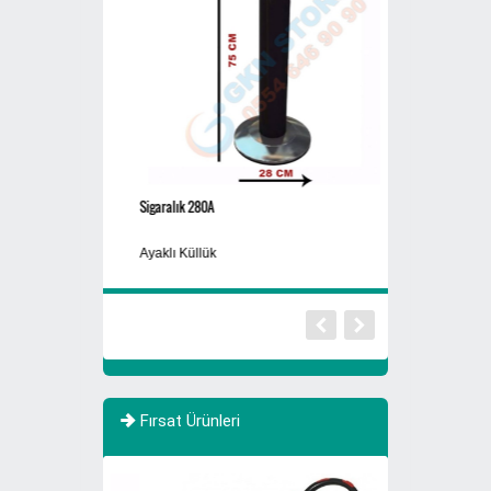
Sigaralık 280A
770 Litre Evsel Atık
Sıfır Atık Toplama 
Ayaklı Küllük
Atık
Fırsat Ürünleri