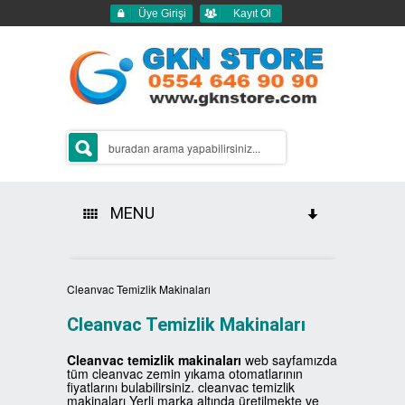
Üye Girişi
Kayıt Ol
MENU
HAKKIMIZDA
Cleanvac Temizlik Makinaları
ÜRÜNLERİMİZ
Cleanvac Temizlik Makinaları
GERİ DÖNÜŞÜM ÇÖP KUTULARI
Cleanvac temizlik makinaları
web sayfamızda
tüm cleanvac zemin yıkama otomatlarının
fiyatlarını bulabilirsiniz. cleanvac temizlik
2Lİ GERİ DÖNÜŞÜM KUTULARI
SIFIR ATIK KUTULARI
makinaları Yerli marka altında üretilmekte ve