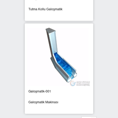
Tutma Kollu Galoşmatik
SIFIR ATIK ÇÖP POŞETLERİ
SIFIR ATIK GERİ DÖNÜŞÜM
KUTULARI
Galoşmatik-001
Galoşmatik Makinası