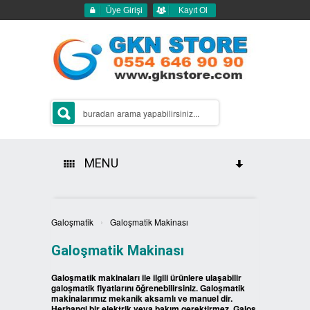
Üye Girişi
Kayıt Ol
MENU
HAKKIMIZDA
›
Galoşmatik
Galoşmatik Makinası
ÜRÜNLERİMİZ
Galoşmatik Makinası
GERİ DÖNÜŞÜM ÇÖP KUTULARI
Galoşmatik makinaları ile ilgili ürünlere ulaşabilir
galoşmatik fiyatlarını öğrenebilirsiniz. Galoşmatik
makinalarımız mekanik aksamlı ve manuel dir.
2Lİ GERİ DÖNÜŞÜM KUTULARI
SIFIR ATIK KUTULARI
Herhangi bir elektrik veya bakım gerektirmez. Galoş