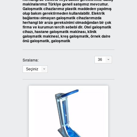
makinalarımız Türkiye geneli satışımız mevcuttur.
Galoşmatik cihazlarımız plastik maddeden yapılmış
3LÜ GERİ DÖNÜŞÜM KUTULARI
İKİLİ SIFIR ATIK KUTULARI
BANKA BİLGİLERİ
olup bakım gerektirmeden kullanılabilir. Elektrik
bağlantısı olmayan galoşmatik cihazlarımızda
herhangi bir arıza gereksinimi olmadığından bir çok
firma ve kurumun tercih sebebi dir. Otel galoşmatik
4LÜ GERİ DÖNÜŞÜM KUTULARI
ÜÇLÜ SIFIR ATIK KUTULARI
REFERANSLARIMIZ
cihazı, hastane galoşmatik makinası, klinik
galoşmatik makinesi, kreş galoşmatik, örnek daire
önü galoşmatik, galoşmatik
BOYALI GERİ DÖNÜŞÜM
DÖRTLÜ SIFIR ATIK KUTULARI
İLETİŞİM
KUTULARI
DÖNER KAPAK SIFIR ATIK
Sıralama:
36
METAL GERİ DÖNÜŞÜM
KUTULARI
Seçiniz
KUTULARI
ATIK KUTUSU FİYATLARI
PLASTİK GERİ DÖNÜŞÜM
KUTULARI
AHŞAP SIFIR ATIK KUTULARI
ATIK KUTULARI
PEDALLI SIFIR ATIK KUTULARI