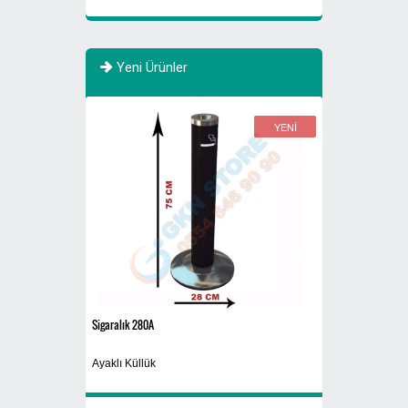
Yeni Ürünler
YENİ
YENİ
Sigaralık 280A
Siyah
Ayaklı Küllük
Yıkanabilir Maske