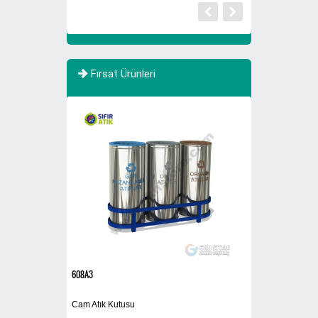
Fırsat Ürünleri
YENİ
608A3
Plastik Atık Kutusu-4
Cam Atık Kutusu
Geri Dönüşüm Ku