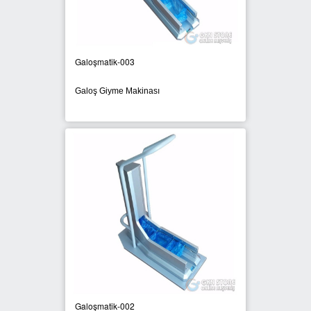
PLASTİK SIFIR ATIK KUTULARI
BOYALI SIFIR ATIK KUTULARI
Galoşmatik-003
METAL SIFIR ATIK KUTULARI
Galoş Giyme Makinası
ÖZEL ÜRETİM SIFIR ATIK
KUTULARI
PROCYCLE SIFIR ATIK
KUTULARI
PİL ATIK KUTULARI
SIFIR ATIK KONTEYNERLARI
SIFIR ATIK BİLGİLENDİRME
PANOSU
Galoşmatik-002