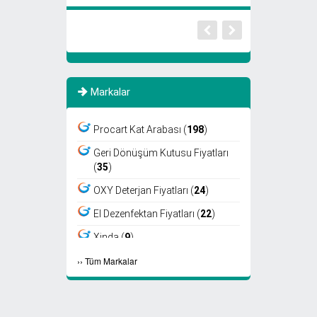
Markalar
Procart Kat Arabası (
198
)
Geri Dönüşüm Kutusu Fiyatları
(
35
)
OXY Deterjan Fiyatları (
24
)
El Dezenfektan Fiyatları (
22
)
Xinda (
9
)
›
›
Tüm Markalar
Viper (
8
)
Fantom (
7
)
Sıfır Atık Kutusu Fiyatları (
6
)