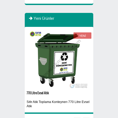
Yeni Ürünler
YENİ
YENİ
770 Litre Evsel Atık
Atık Fıçısı 30 Litre
Sıfır Atık Toplama Konteynerı 770 Litre Evsel
Atık Yağ Kutusu
Atık