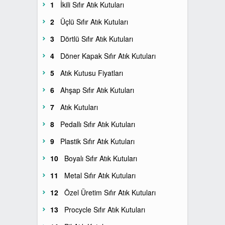
1
İkili Sıfır Atık Kutuları
3LÜ GERİ DÖNÜŞÜM KUTULARI
İKİLİ SIFIR ATIK KUTULARI
BANKA BİLGİLERİ
2
Üçlü Sıfır Atık Kutuları
3
Dörtlü Sıfır Atık Kutuları
4LÜ GERİ DÖNÜŞÜM KUTULARI
ÜÇLÜ SIFIR ATIK KUTULARI
REFERANSLARIMIZ
4
Döner Kapak Sıfır Atık Kutuları
BOYALI GERİ DÖNÜŞÜM
DÖRTLÜ SIFIR ATIK KUTULARI
İLETİŞİM
5
Atık Kutusu Fiyatları
KUTULARI
6
Ahşap Sıfır Atık Kutuları
DÖNER KAPAK SIFIR ATIK
7
Atık Kutuları
METAL GERİ DÖNÜŞÜM
KUTULARI
KUTULARI
8
Pedallı Sıfır Atık Kutuları
ATIK KUTUSU FİYATLARI
9
Plastik Sıfır Atık Kutuları
PLASTİK GERİ DÖNÜŞÜM
KUTULARI
10
Boyalı Sıfır Atık Kutuları
AHŞAP SIFIR ATIK KUTULARI
11
Metal Sıfır Atık Kutuları
ATIK KUTULARI
12
Özel Üretim Sıfır Atık Kutuları
13
Procycle Sıfır Atık Kutuları
PEDALLI SIFIR ATIK KUTULARI