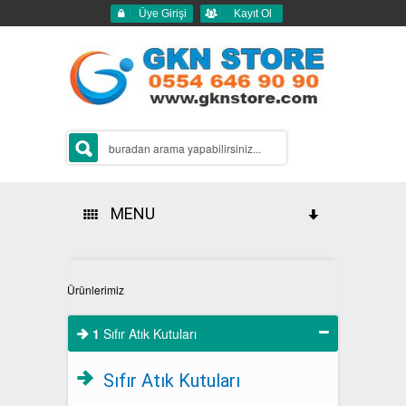
Üye Girişi
Kayıt Ol
MENU
HAKKIMIZDA
Ürünlerimiz
ÜRÜNLERİMİZ
1
Sıfır Atık Kutuları
GERİ DÖNÜŞÜM ÇÖP KUTULARI
Sıfır Atık Kutuları
2Lİ GERİ DÖNÜŞÜM KUTULARI
SIFIR ATIK KUTULARI