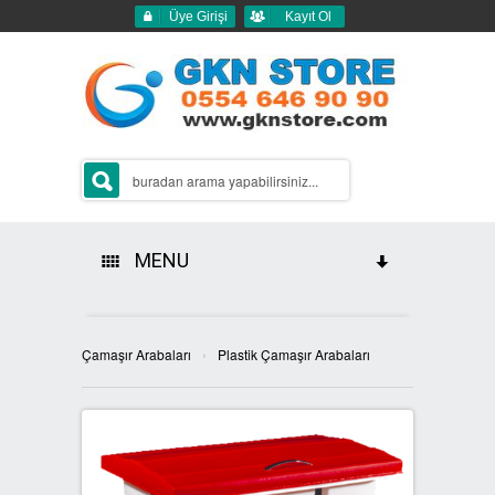
Üye Girişi
Kayıt Ol
MENU
HAKKIMIZDA
›
Çamaşır Arabaları
Plastik Çamaşır Arabaları
ÜRÜNLERİMİZ
GERİ DÖNÜŞÜM ÇÖP KUTULARI
2Lİ GERİ DÖNÜŞÜM KUTULARI
SIFIR ATIK KUTULARI