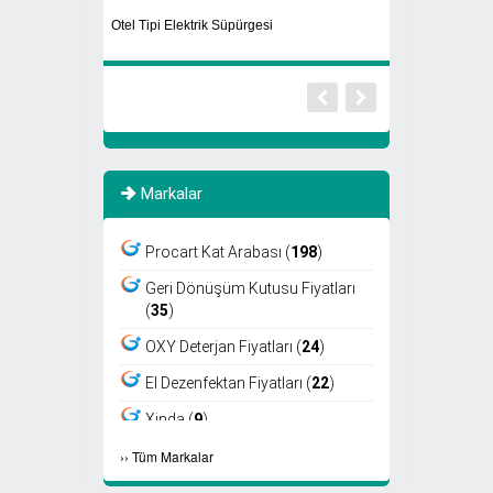
Otel Tipi Elektrik Süpürgesi
Dış Mekan Ayaklı 
Markalar
Procart Kat Arabası (
198
)
Geri Dönüşüm Kutusu Fiyatları
(
35
)
OXY Deterjan Fiyatları (
24
)
El Dezenfektan Fiyatları (
22
)
Xinda (
9
)
›
›
Tüm Markalar
Viper (
8
)
Fantom (
7
)