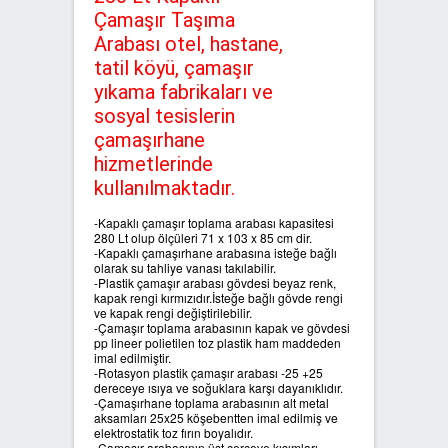
Çamaşır Taşıma
SIFIR ATIK ÇÖP POŞETLERİ
Arabası otel, hastane,
tatil köyü, çamaşır
yıkama fabrikaları ve
SIFIR ATIK GERİ DÖNÜŞÜM
KUTULARI
sosyal tesislerin
çamaşırhane
hizmetlerinde
kullanılmaktadır.
-Kapaklı çamaşır toplama arabası kapasitesi
280 Lt olup ölçüleri 71 x 103 x 85 cm dir.
-Kapaklı çamaşırhane arabasına isteğe bağlı
olarak su tahliye vanası takılabilir.
-Plastik çamaşır arabası gövdesi beyaz renk,
kapak rengi kırmızıdır.İsteğe bağlı gövde rengi
ve kapak rengi değiştirilebilir.
-Çamaşır toplama arabasının kapak ve gövdesi
pp lineer polietilen toz plastik ham maddeden
imal edilmiştir.
-Rotasyon plastik çamaşır arabası -25 +25
dereceye ısıya ve soğuklara karşı dayanıklıdır.
-Çamaşırhane toplama arabasının alt metal
aksamları 25x25 köşebentten imal edilmiş ve
elektrostatik toz fırın boyalıdır.
-Çamaşır arabasının üst çerçeve kısımları