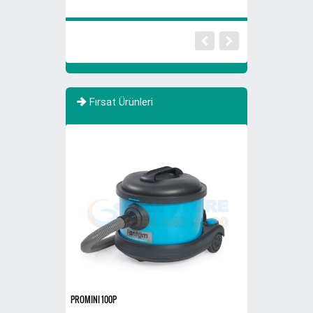
Fırsat Ürünleri
YENİ
PROMINI 100P
Sigaralık 280B