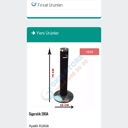
Fırsat Ürünleri
Yeni Ürünler
YENİ
YENİ
Sigaralık 280A
Siyah
rı 770 Litre Evsel
Ayaklı Küllük
Yıkanabilir Maske