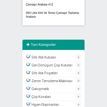
Çamaşır Arabası 412
ÇA 55
560 Litre Kirli Ve Temiz Çamaşır Toplama
bası
300 Li
Arabası
Tüm Kategoriler
+
Sıfır Atık Kutuları
+
Geri Dönüşüm Çöp Kutuları
+
Sıfır Atık Poşetleri
+
Zemin Temizleme Makinası
+
Galoşmatik
+
Çöp Kovaları
+
Hijyen Ekipmanları