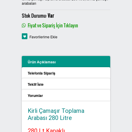
arabaları
PLASTİK SIFIR ATIK KUTULARI
Stok Durumu:
Var
BOYALI SIFIR ATIK KUTULARI
Fiyat ve Sipariş İçin Tıklayın
METAL SIFIR ATIK KUTULARI
Favorilerime Ekle
ÖZEL ÜRETİM SIFIR ATIK
KUTULARI
Ürün Açıklaması
PROCYCLE SIFIR ATIK
Telefonla Sipariş
KUTULARI
Teklif İste
PİL ATIK KUTULARI
Yorumlar
SIFIR ATIK KONTEYNERLARI
Kirli Çamaşır Toplama
Arabası 280 Litre
SIFIR ATIK BİLGİLENDİRME
PANOSU
280 Lt Kapaklı