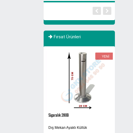
Fırsat Ürünleri
YENİ
kinesi GSQ250B
Sigaralık 280B
Siyah
lı El kurutma Makinası
Dış Mekan Ayaklı Küllük
Yıkanabilir