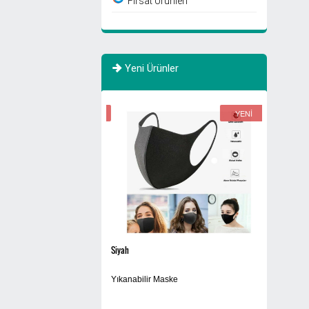
Fırsat Ürünleri
Yeni Ürünler
YENİ
YENİ
Siyah
Sigaralık 280
Yıkanabilir Maske
Dış Mekan Ay