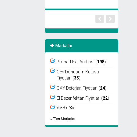
Markalar
Procart Kat Arabası (
198
)
Geri Dönüşüm Kutusu
Fiyatları (
35
)
OXY Deterjan Fiyatları (
24
)
El Dezenfektan Fiyatları (
22
)
Xinda (
9
)
›
›
Tüm Markalar
Viper (
8
)
Fantom (
7
)