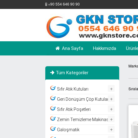
+90 554 646 90 90
Ana Sayfa
Hakkımızda
Ürünl
Marka
Tüm Kategoriler
+
Sıral
Sıfır Atık Kutuları
+
Geri Dönüşüm Çöp Kutuları
+
Sıfır Atık Poşetleri
+
Zemin Temizleme Makinası
+
Galoşmatik