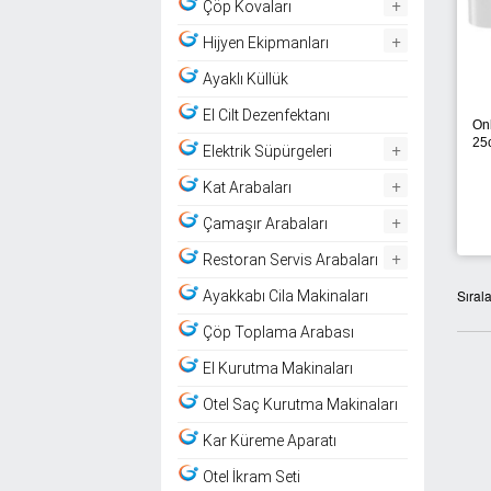
+
Çöp Kovaları
+
Hijyen Ekipmanları
Ayaklı Küllük
El Cilt Dezenfektanı
Onl
25
+
Elektrik Süpürgeleri
+
Kat Arabaları
+
Çamaşır Arabaları
+
Restoran Servis Arabaları
Sıral
Ayakkabı Cila Makinaları
Çöp Toplama Arabası
El Kurutma Makinaları
Otel Saç Kurutma Makinaları
Kar Küreme Aparatı
Otel İkram Seti