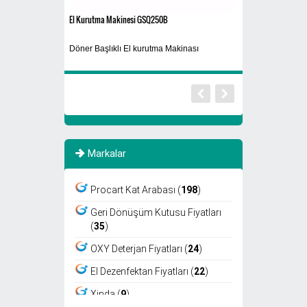
El Kurutma Makinesi GSQ250B
PROMINI 100P
Döner Başlıklı El kurutma Makinası
Otel Tipi Elektrik 
Markalar
Procart Kat Arabası (
198
)
Geri Dönüşüm Kutusu Fiyatları
(
35
)
OXY Deterjan Fiyatları (
24
)
El Dezenfektan Fiyatları (
22
)
Xinda (
9
)