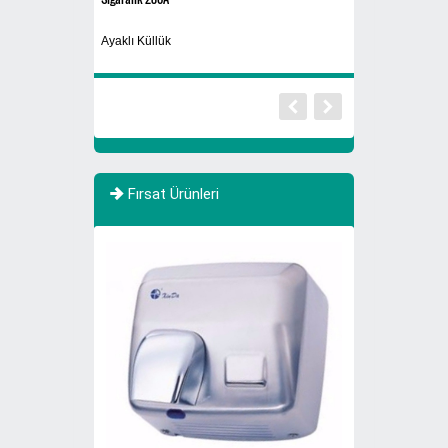
rı 770 Litre Evsel
Ayaklı Küllük
Atık Yağ Kutusu
Fırsat Ürünleri