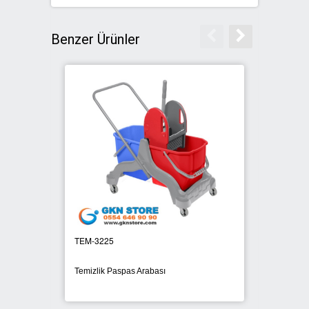
SIFIR ATIK ÇÖP POŞETLERİ
Benzer Ürünler
SIFIR ATIK GERİ DÖNÜŞÜM
KUTULARI
TEM-3225
KAT 82
Temizlik Paspas Arabası
Dolaplı