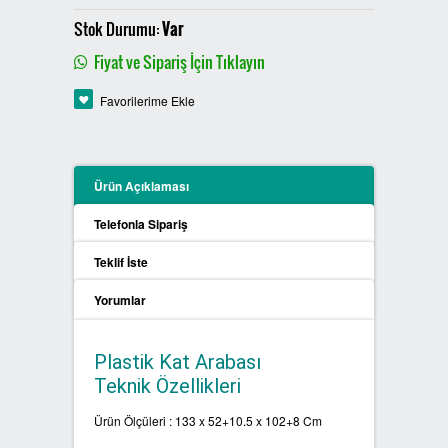
PLASTİK SIFIR ATIK KUTULARI
Stok Durumu:
Var
Fiyat ve Sipariş İçin Tıklayın
BOYALI SIFIR ATIK KUTULARI
Favorilerime Ekle
METAL SIFIR ATIK KUTULARI
ÖZEL ÜRETİM SIFIR ATIK
Ürün Açıklaması
KUTULARI
Telefonla Sipariş
PROCYCLE SIFIR ATIK
Teklif İste
KUTULARI
Yorumlar
PİL ATIK KUTULARI
Plastik Kat Arabası
SIFIR ATIK KONTEYNERLARI
Teknik Özellikleri
SIFIR ATIK BİLGİLENDİRME
Ürün Ölçüleri : 133 x 52+10.5 x 102+8 Cm
PANOSU