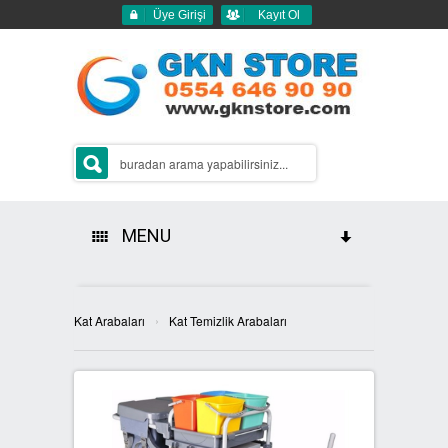
Üye Girişi
Kayıt Ol
MENU
HAKKIMIZDA
›
Kat Arabaları
Kat Temizlik Arabaları
ÜRÜNLERİMİZ
GERİ DÖNÜŞÜM ÇÖP KUTULARI
2Lİ GERİ DÖNÜŞÜM KUTULARI
SIFIR ATIK KUTULARI