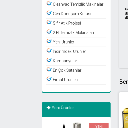
Cleanvac Temizlik Makinaları
G
d
Geri Dönüşüm Kutusu
dö
Sıfır Atık Projesi
2.El Temizlik Makinaları
Yeni Ürünler
İndirimdeki Ürünler
Kampanyalar
En Çok Satanlar
Fırsat Ürünleri
Ben
Yeni Ürünler
YENİ
YENİ