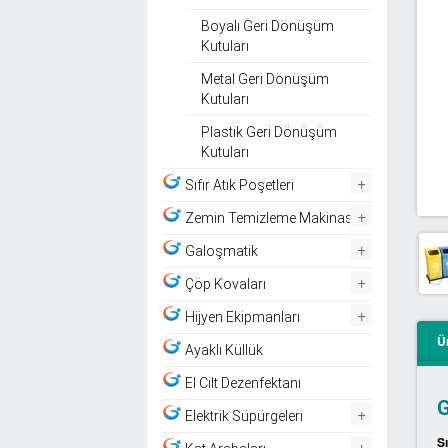
Boyalı Geri Dönüşüm
Kutuları
Metal Geri Dönüşüm
Kutuları
Plastik Geri Dönüşüm
Kutuları
+
Sıfır Atık Poşetleri
+
Zemin Temizleme Makinası
+
Galoşmatik
+
Çöp Kovaları
+
Hijyen Ekipmanları
Ü
Ayaklı Küllük
El Cilt Dezenfektanı
G
+
Elektrik Süpürgeleri
S
+