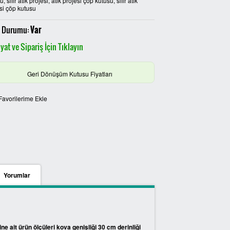
, sıfır atık projesi, atık projesi çöp kutusu, sıfır atık
si çöp kutusu
 Durumu:
Var
yat ve Sipariş İçin Tıklayın
Geri Dönüşüm Kutusu Fiyatları
Favorilerime Ekle
Yorumlar
e ait ürün ölçüleri kova genişliği 30 cm derinliği