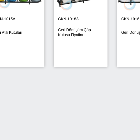
GKN-1011A
GKN-1022A
Geri Dönüşüm Kutusu
Geri Dönüşüm Çöp
Fiyatları
Kovası
itre
Sigaralık 280A
Siyah
usu
Ayaklı Küllük
Yıkanabilir