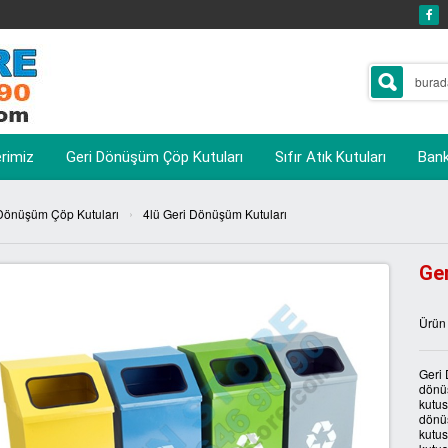
erimiz
Geri Dönüşüm Çöp Kutuları
Sıfır Atık Kutuları
Banka
›
Dönüşüm Çöp Kutuları
4lü Geri Dönüşüm Kutuları
Ge
Ürün
Geri 
dönü
kutus
dönüş
kutus