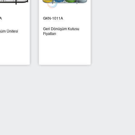
GKN-1021A
GKN-1012A
Geri Dönüşüm Kutusu
Paslanmaz Geri Dönüşüm
Fiyatı
Kutusu
Sigaralık 280B
 Maske
Dış Mekan Ayaklı Küllük