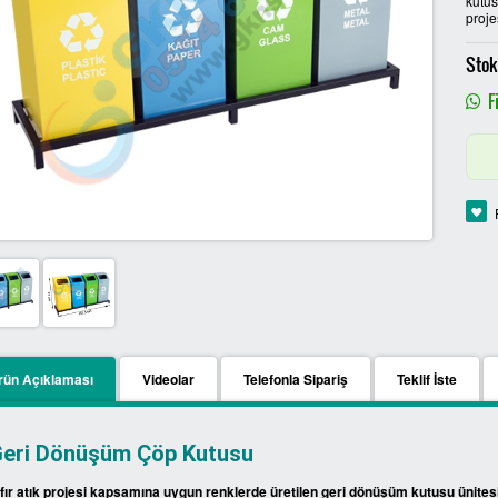
kutusu
proje
Stok
Fi
rün Açıklaması
Videolar
Telefonla Sipariş
Teklif İste
eri Dönüşüm Çöp Kutusu
ıfır atık projesi kapsamına uygun renklerde üretilen geri dönüşüm kutusu ünitesin