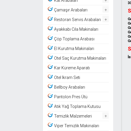
Kat Arabaları
3
+
S
Çamaşır Arabaları
+
G
Restoran Servis Arabaları
G
G
Ayakkabı Cila Makinaları
G
G
Çöp Toplama Arabası
G
S
El Kurutma Makinaları
İs
Otel Saç Kurutma Makinaları
Kar Küreme Aparatı
Otel İkram Seti
Bellboy Arabaları
Pantolon Pres Ütü
Atık Yağ Toplama Kutusu
+
Temizlik Malzemeleri
Viper Temizlik Makinaları