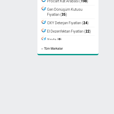
Procart Kat Arabası (
198
)
Geri Dönüşüm Kutusu
Fiyatları (
35
)
OXY Deterjan Fiyatları (
24
)
El Dezenfektan Fiyatları (
22
)
Xinda (
9
)
›
›
Tüm Markalar
Viper (
8
)
Fantom (
7
)
Sıfır Atık Kutusu Fiyatları (
6
)
Ayaklı Küllük Fiyatları (
4
)
Select Kağıt Havlu (
4
)
Select Peçete (
3
)
Etap Fön (
2
)
Marathon Peçete (
2
)