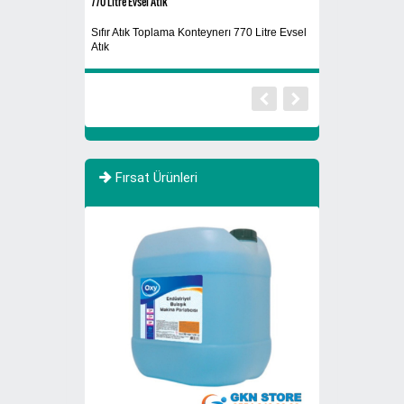
770 Litre Evsel Atık
Sigaralık 280A
Sıfır Atık Toplama Konteynerı 770 Litre Evsel
Ayaklı Küllük
Atık
Fırsat Ürünleri