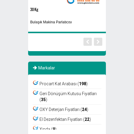
30 Kg
Sigaralık 280B
i
Bulaşık Makina Parlatıcısı
Dış Mekan Ayaklı 
Markalar
Procart Kat Arabası (
198
)
Geri Dönüşüm Kutusu Fiyatları
(
35
)
OXY Deterjan Fiyatları (
24
)
El Dezenfektan Fiyatları (
22
)
Xinda (
9
)