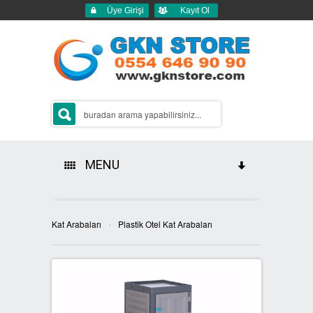
Üye Girişi
Kayıt Ol
MENU
HAKKIMIZDA
›
Kat Arabaları
Plastik Otel Kat Arabaları
ÜRÜNLERİMİZ
GERİ DÖNÜŞÜM ÇÖP KUTULARI
2Lİ GERİ DÖNÜŞÜM KUTULARI
SIFIR ATIK KUTULARI