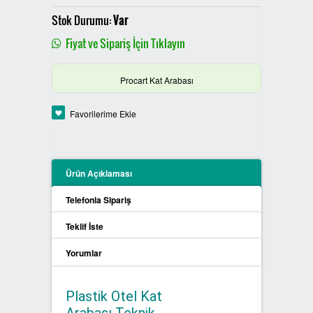
PLASTİK SIFIR ATIK KUTULARI
Stok Durumu:
Var
Fiyat ve Sipariş İçin Tıklayın
BOYALI SIFIR ATIK KUTULARI
Procart Kat Arabası
METAL SIFIR ATIK KUTULARI
Favorilerime Ekle
ÖZEL ÜRETİM SIFIR ATIK
KUTULARI
PROCYCLE SIFIR ATIK
Ürün Açıklaması
KUTULARI
Telefonla Sipariş
PİL ATIK KUTULARI
Teklif İste
Yorumlar
SIFIR ATIK KONTEYNERLARI
SIFIR ATIK BİLGİLENDİRME
Plastik Otel Kat
PANOSU