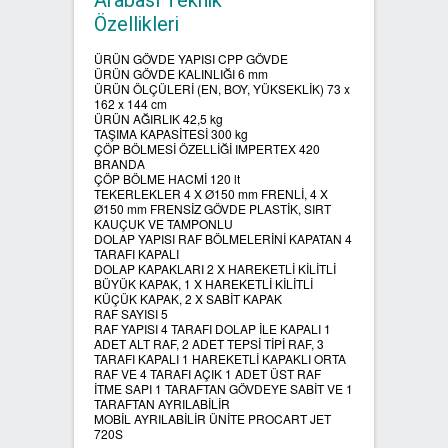
Arabası Teknik
Özellikleri
SIFIR ATIK ÇÖP POŞETLERİ
ÜRÜN GÖVDE YAPISI CPP GÖVDE
ÜRÜN GÖVDE KALINLIĞI 6 mm
ÜRÜN ÖLÇÜLERİ (EN, BOY, YÜKSEKLİK) 73 x
SIFIR ATIK GERİ DÖNÜŞÜM
162 x 144 cm
KUTULARI
ÜRÜN AĞIRLIK 42,5 kg
TAŞIMA KAPASİTESİ 300 kg
ÇÖP BÖLMESİ ÖZELLİĞİ IMPERTEX 420
BRANDA
ÇÖP BÖLME HACMİ 120 lt
TEKERLEKLER 4 X Ø150 mm FRENLİ, 4 X
Ø150 mm FRENSİZ GÖVDE PLASTİK, SIRT
KAUÇUK VE TAMPONLU
DOLAP YAPISI RAF BÖLMELERİNİ KAPATAN 4
TARAFI KAPALI
DOLAP KAPAKLARI 2 X HAREKETLİ KİLİTLİ
BÜYÜK KAPAK, 1 X HAREKETLİ KİLİTLİ
KÜÇÜK KAPAK, 2 X SABİT KAPAK
RAF SAYISI 5
RAF YAPISI 4 TARAFI DOLAP İLE KAPALI 1
ADET ALT RAF, 2 ADET TEPSİ TİPİ RAF, 3
TARAFI KAPALI 1 HAREKETLİ KAPAKLI ORTA
RAF VE 4 TARAFI AÇIK 1 ADET ÜST RAF
İTME SAPI 1 TARAFTAN GÖVDEYE SABİT VE 1
TARAFTAN AYRILABİLİR
MOBİL AYRILABİLİR ÜNİTE PROCART JET
720S