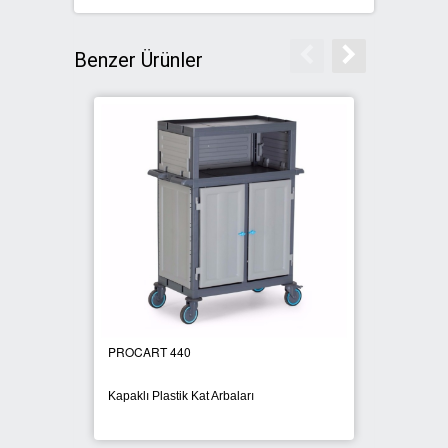
Benzer Ürünler
PROCART 440
PROCA
Kapaklı Plastik Kat Arbaları
Brandal